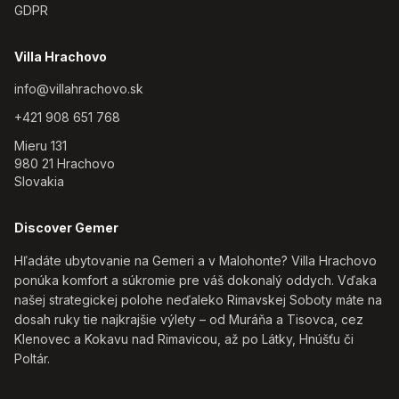
GDPR
Villa Hrachovo
info@villahrachovo.sk
+421 908 651 768
Mieru 131
980 21
Hrachovo
Slovakia
Discover Gemer
Hľadáte ubytovanie na Gemeri a v Malohonte? Villa Hrachovo
ponúka komfort a súkromie pre váš dokonalý oddych. Vďaka
našej strategickej polohe neďaleko Rimavskej Soboty máte na
dosah ruky tie najkrajšie výlety – od Muráňa a Tisovca, cez
Klenovec a Kokavu nad Rimavicou, až po Látky, Hnúšťu či
Poltár.